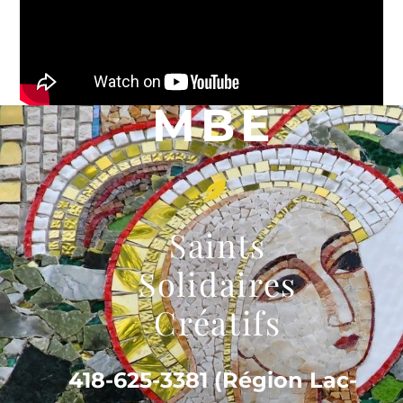
MBE
Saints
Solidaires
Créatifs
418-625-3381 (Région Lac-