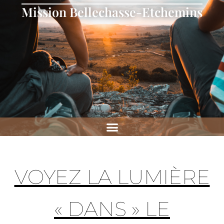
Mission Bellechasse-Etchemins
VOYEZ LA LUMIÈRE
« DANS » LE