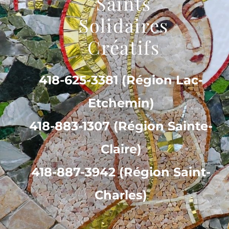
Saints
Solidaires
Créatifs
418-625-3381 (Région Lac-
Etchemin)
418-883-1307 (Région Sainte-
Claire)
418-887-3942 (Région Saint-
Charles)