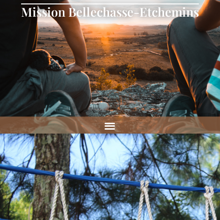
Mission Bellechasse-Etchemins