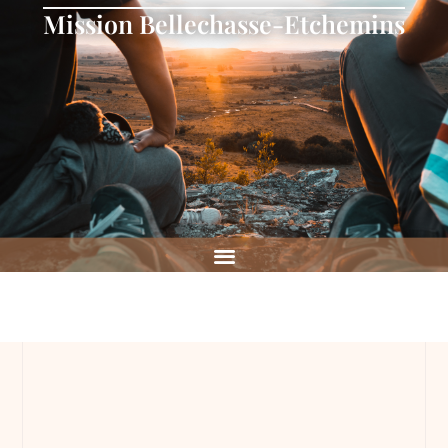
Mission Bellechasse-Etchemins