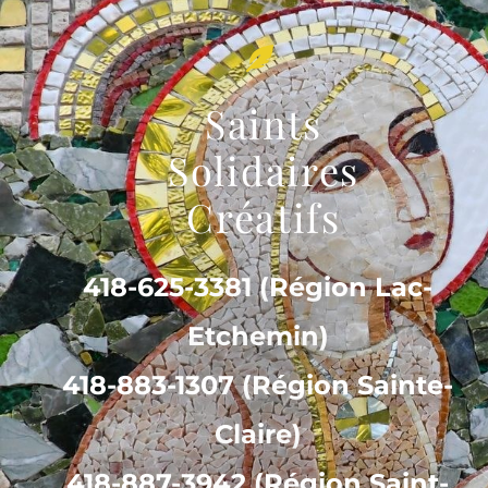
Saints
Solidaires
Créatifs
418-625-3381 (Région Lac-
Etchemin)
418-883-1307 (Région Sainte-
Claire)
418-887-3942 (Région Saint-