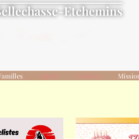
Bellechasse-Etchemins
Familles
Adulte
Célébrer
Missio