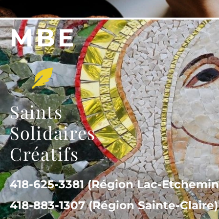
MBE
Saints
Solidaires
Créatifs
418-625-3381 (Région Lac-Etchemin
418-883-1307 (Région Sainte-Claire)