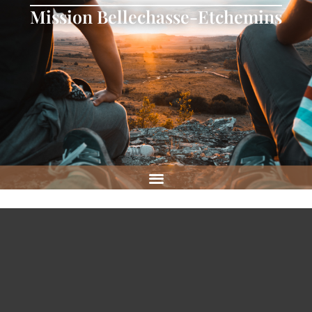
Mission Bellechasse-Etchemins