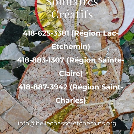
Solidaires
Créatifs
418-625-3381 (Région Lac-
Etchemin)
418-883-1307 (Région Sainte-
Claire)
418-887-3942 (Région Saint-
Charles)
info@bellechasse-etchemins.org