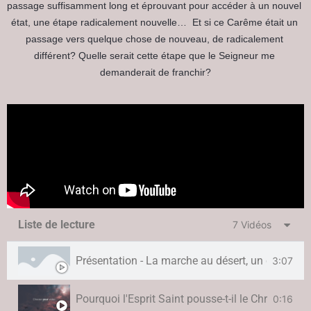
passage suffisamment long et éprouvant pour accéder à un nouvel 
état, une étape radicalement nouvelle…  
Et si ce Carême était un 
passage vers quelque chose de nouveau, de radicalement 
différent? 
Quelle serait cette étape que le Seigneur me 
demanderait de franchir?
Liste de lecture
7 Vidéos
Présentation - La marche au désert, un chemin d
3:07
Pourquoi l'Esprit Saint pousse-t-il le Christ au dé
0:16