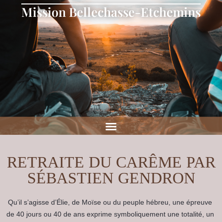
Mission Bellechasse-Etchemins
RETRAITE DU CARÊME PAR
SÉBASTIEN GENDRON
Qu’il s’agisse d’Élie, de Moïse ou du peuple hébreu, une épreuve 
de 40 jours ou 40 de ans exprime symboliquement une totalité, un 