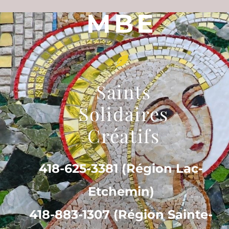
MBE
Saints
Solidaires
Créatifs
418-625-3381 (Région Lac-
Etchemin)
418-883-1307 (Région Sainte-