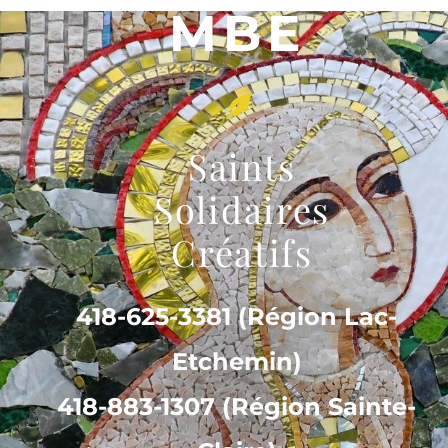
MBE
Saints
Solidaires
Créatifs
418-625-3381 (Région Lac-
Etchemin)
418-883-1307 (Région Sainte-