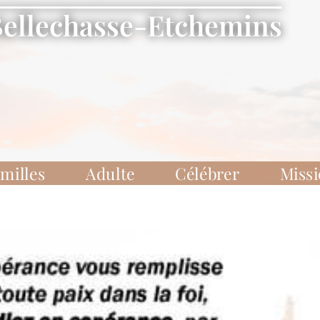
Bellechasse-Etchemins
milles
Adulte
Célébrer
Miss