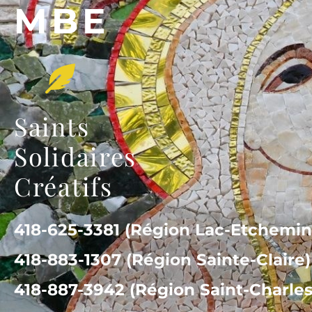
MBE
Saints
Solidaires
Créatifs
418-625-3381 (Région Lac-Etchemin
418-883-1307 (Région Sainte-Claire)
418-887-3942 (Région Saint-Charles