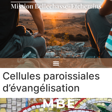
Mission Bellechasse-Etchemins
Cellules paroissiales
d’évangélisation
MBE