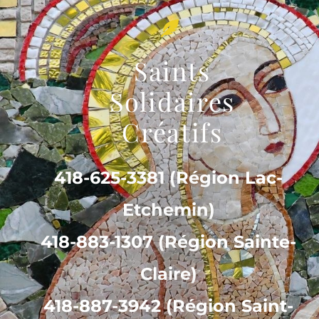
Saints
Solidaires
Créatifs
418-625-3381 (Région Lac-
Etchemin)
418-883-1307 (Région Sainte-
Claire)
418-887-3942 (Région Saint-