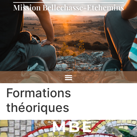
Mission Bellechasse-Etchemins
Formations
théoriques
MBE