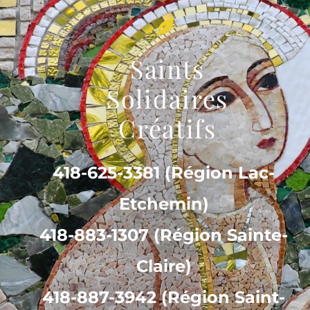
Saints
Solidaires
Créatifs
418-625-3381 (Région Lac-
Etchemin)
418-883-1307 (Région Sainte-
Claire)
418-887-3942 (Région Saint-