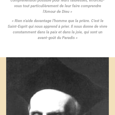
compréhension possible pour leurs faiblesses, efforcez-
vous tout particulièrement de leur faire comprendre
l’Amour de Dieu »
« Rien n’aide davantage l’homme que la prière. C’est le
Saint-Esprit qui nous apprend à prier. Il nous donne de vivre
constamment dans la paix et dans la joie, qui sont un
avant-goût du Paradis »