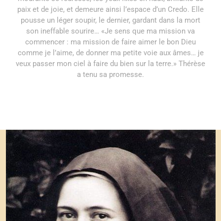
paix et de joie, et demeure ainsi l’espace d’un Credo. Elle
pousse un léger soupir, le dernier, gardant dans la mort
son ineffable sourire… «Je sens que ma mission va
commencer : ma mission de faire aimer le bon Dieu
comme je l’aime, de donner ma petite voie aux âmes… je
veux passer mon ciel à faire du bien sur la terre.» Thérèse
a tenu sa promesse.