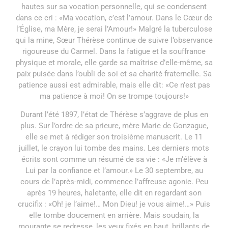
hautes sur sa vocation personnelle, qui se condensent
dans ce cri : «Ma vocation, c’est l’amour. Dans le Cœur de
l’Église, ma Mère, je serai l’Amour!» Malgré la tuberculose
qui la mine, Sœur Thérèse continue de suivre l’observance
rigoureuse du Carmel. Dans la fatigue et la souffrance
physique et morale, elle garde sa maîtrise d’elle-même, sa
paix puisée dans l’oubli de soi et sa charité fraternelle. Sa
patience aussi est admirable, mais elle dit: «Ce n’est pas
ma patience à moi! On se trompe toujours!»
Durant l’été 1897, l’état de Thérèse s’aggrave de plus en
plus. Sur l’ordre de sa prieure, mère Marie de Gonzague,
elle se met à rédiger son troisième manuscrit. Le 11
juillet, le crayon lui tombe des mains. Les derniers mots
écrits sont comme un résumé de sa vie : «Je m’élève à
Lui par la confiance et l’amour.» Le 30 septembre, au
cours de l’après-midi, commence l’affreuse agonie. Peu
après 19 heures, haletante, elle dit en regardant son
crucifix : «Oh! je l’aime!… Mon Dieu! je vous aime!…» Puis
elle tombe doucement en arrière. Mais soudain, la
mourante se redresse, les yeux fixés en haut, brillants de