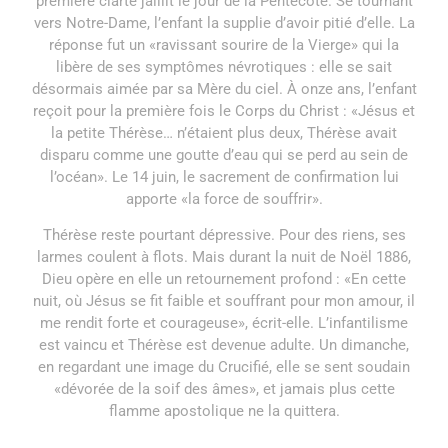
première clarté jaillit le jour de la Pentecôte. Se tournant
vers Notre-Dame, l’enfant la supplie d’avoir pitié d’elle. La
réponse fut un «ravissant sourire de la Vierge» qui la
libère de ses symptômes névrotiques : elle se sait
désormais aimée par sa Mère du ciel. À onze ans, l’enfant
reçoit pour la première fois le Corps du Christ : «Jésus et
la petite Thérèse… n’étaient plus deux, Thérèse avait
disparu comme une goutte d’eau qui se perd au sein de
l’océan». Le 14 juin, le sacrement de confirmation lui
apporte «la force de souffrir».
Thérèse reste pourtant dépressive. Pour des riens, ses
larmes coulent à flots. Mais durant la nuit de Noël 1886,
Dieu opère en elle un retournement profond : «En cette
nuit, où Jésus se fit faible et souffrant pour mon amour, il
me rendit forte et courageuse», écrit-elle. L’infantilisme
est vaincu et Thérèse est devenue adulte. Un dimanche,
en regardant une image du Crucifié, elle se sent soudain
«dévorée de la soif des âmes», et jamais plus cette
flamme apostolique ne la quittera.