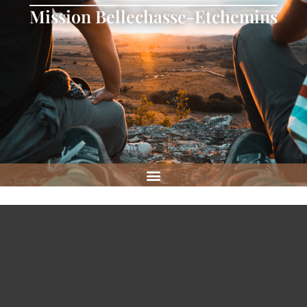
Mission Bellechasse-Etchemins