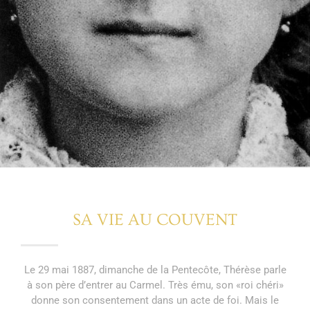
SA VIE AU COUVENT
Le 29 mai 1887, dimanche de la Pentecôte, Thérèse parle
à son père d’entrer au Carmel. Très ému, son «roi chéri»
donne son consentement dans un acte de foi. Mais le