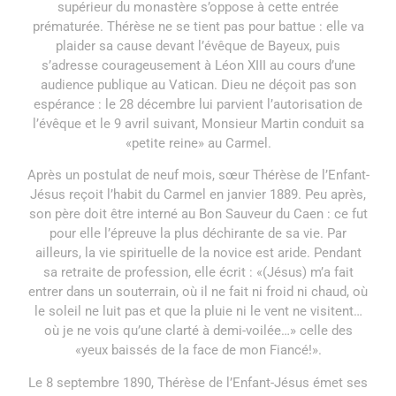
supérieur du monastère s’oppose à cette entrée
prématurée. Thérèse ne se tient pas pour battue : elle va
plaider sa cause devant l’évêque de Bayeux, puis
s’adresse courageusement à Léon XIII au cours d’une
audience publique au Vatican. Dieu ne déçoit pas son
espérance : le 28 décembre lui parvient l’autorisation de
l’évêque et le 9 avril suivant, Monsieur Martin conduit sa
«petite reine» au Carmel.
Après un postulat de neuf mois, sœur Thérèse de l’Enfant-
Jésus reçoit l’habit du Carmel en janvier 1889. Peu après,
son père doit être interné au Bon Sauveur du Caen : ce fut
pour elle l’épreuve la plus déchirante de sa vie. Par
ailleurs, la vie spirituelle de la novice est aride. Pendant
sa retraite de profession, elle écrit : «(Jésus) m’a fait
entrer dans un souterrain, où il ne fait ni froid ni chaud, où
le soleil ne luit pas et que la pluie ni le vent ne visitent…
où je ne vois qu’une clarté à demi-voilée…» celle des
«yeux baissés de la face de mon Fiancé!».
Le 8 septembre 1890, Thérèse de l’Enfant-Jésus émet ses