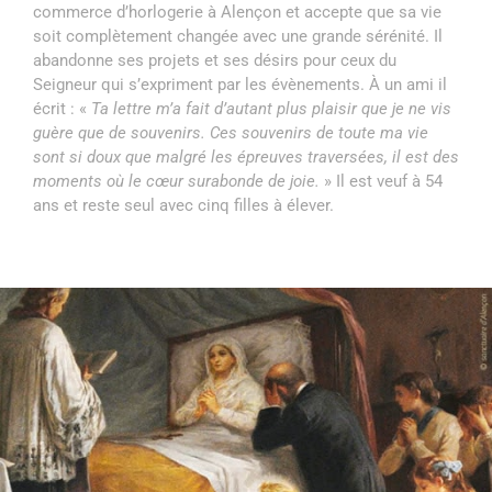
commerce d’horlogerie à Alençon et accepte que sa vie
soit complètement changée avec une grande sérénité. Il
abandonne ses projets et ses désirs pour ceux du
Seigneur qui s’expriment par les évènements. À un ami il
écrit : «
Ta lettre m’a fait d’autant plus plaisir que je ne vis
guère que de souvenirs. Ces souvenirs de toute ma vie
sont si doux que malgré les épreuves traversées, il est des
moments où le cœur surabonde de joie.
» Il est veuf à 54
ans et reste seul avec cinq filles à élever.