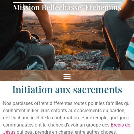
Mission Bellechasse-Etchemins
Initiation aux sacrements
Nos paroisses offrent différentes routes pour les familles qui
souhaitent initier leurs enfants aux sacrements du pardon,
de l’eucharistie et de la confirmation. Par exemple, quelques
communautés ont la chance d’avoir un groupe des
Brebis de
Jésus
qui peut prendre en charge, entre autres choses,