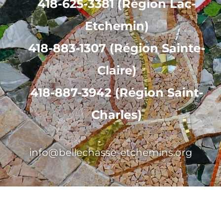
418-625-3381 (Région Lac-
Etchemin)
418-883-1307 (Région Sainte-
Claire)
418-887-3942 (Région Saint-
Charles)
info@bellechasse-etchemins.org