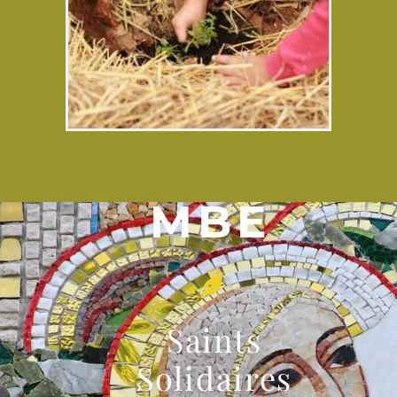
MBE
Saints
Solidaires