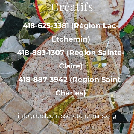
Créatifs
418-625-3381 (Région Lac-
Etchemin)
418-883-1307 (Région Sainte-
Claire)
418-887-3942 (Région Saint-
Charles)
info@bellechasse-etchemins.org