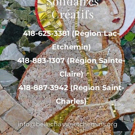
Solidaires
Créatifs
418-625-3381 (Région Lac-
Etchemin)
418-883-1307 (Région Sainte-
Claire)
418-887-3942 (Région Saint-
Charles)
info@bellechasse-etchemins.org