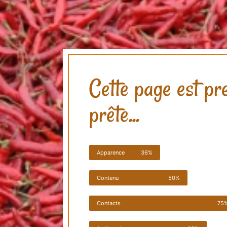
Cette page est pr
prête...
Apparence
36%
Contenu
50%
Contacts
75