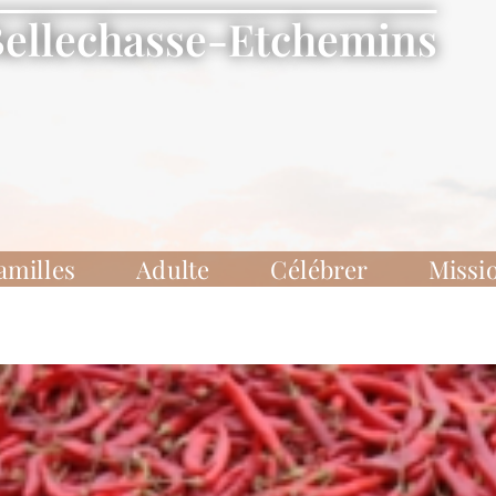
Bellechasse-Etchemins
amilles
Adulte
Célébrer
Missi