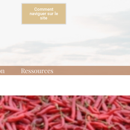
Comment
naviguer sur le
site
on
Ressources