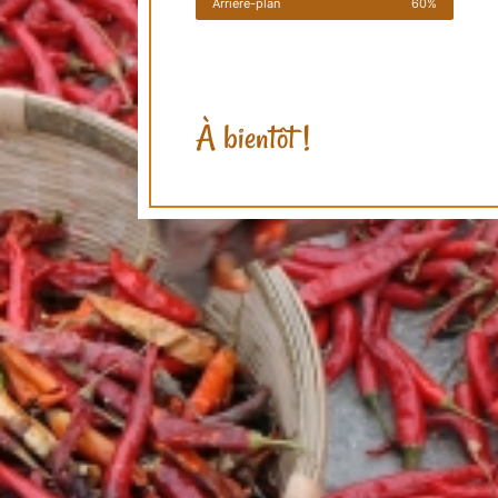
Arrière-plan
60%
À bientôt !