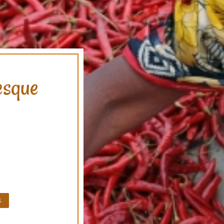
esque
%