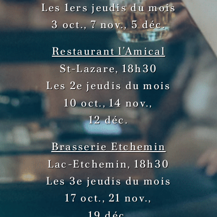
Les 1ers jeudis du mois
3 oct., 7 nov.,
5 déc.
Restaurant l’Amical
St-Lazare, 18h30
Les 2e jeudis du mois
10 oct., 14 nov.,
12 déc.
Brasserie Etchemin
Lac-Etchemin, 18h30
Les 3e jeudis du mois
17 oct., 21 nov.,
19 déc.