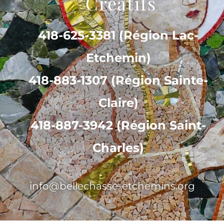
Créatifs
418-625-3381 (Région Lac-
Etchemin)
418-883-1307 (Région Sainte-
Claire)
418-887-3942 (Région Saint-
Charles)
info@bellechasse-etchemins.org