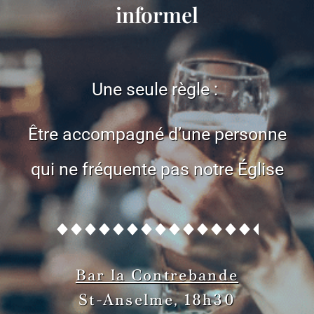
informel
Une seule règle :
Être accompagné d’
une personne
qui ne fréquente pas notre Église
Bar la Contrebande
St-Anselme,
18h30