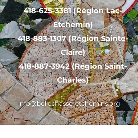
418-625-3381 (Région Lac-
Etchemin)
418-883-1307 (Région Sainte-
Claire)
418-887-3942 (Région Saint-
Charles)
info@bellechasse-etchemins.org