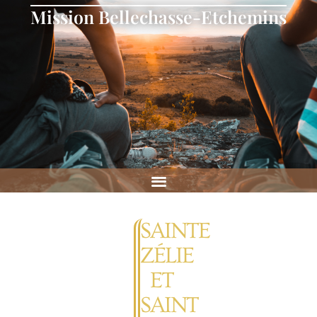
Mission Bellechasse-Etchemins
SAINTE
ZÉLIE
ET
SAINT