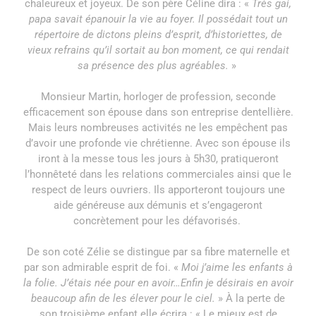
chaleureux et joyeux. De son père Céline dira : «
Très gai,
papa savait épanouir la vie au foyer. Il possédait tout un
répertoire de dictons pleins d’esprit, d’historiettes, de
vieux refrains qu’il sortait au bon moment, ce qui rendait
sa présence des plus agréables.
»
Monsieur Martin, horloger de profession, seconde
efficacement son épouse dans son entreprise dentellière.
Mais leurs nombreuses activités ne les empêchent pas
d’avoir une profonde vie chrétienne. Avec son épouse ils
iront à la messe tous les jours à 5h30, pratiqueront
l’honnêteté dans les relations commerciales ainsi que le
respect de leurs ouvriers. Ils apporteront toujours une
aide généreuse aux démunis et s’engageront
concrètement pour les défavorisés.
De son coté Zélie se distingue par sa fibre maternelle et
par son admirable esprit de foi. «
Moi j’aime les enfants à
la folie. J’étais née pour en avoir…Enfin je désirais en avoir
beaucoup afin de les élever pour le ciel.
» À la perte de
son troisième enfant elle écrira : « Le mieux est de