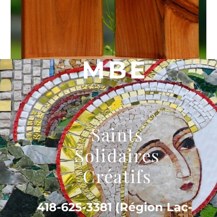
MBE
Saints
Solidaires
Créatifs
418-625-3381 (Région Lac-