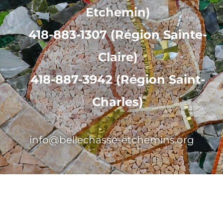
Etchemin)
418-883-1307 (Région Sainte-
Claire)
418-887-3942 (Région Saint-
Charles)
info@bellechasse-etchemins.org