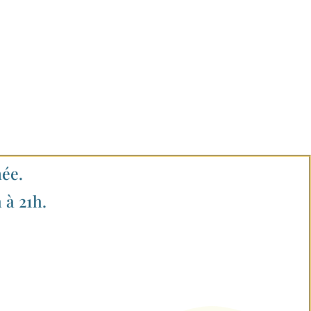
née.
 à 21h.