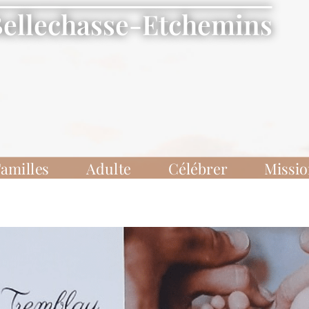
Bellechasse-Etchemins
amilles
Adulte
Célébrer
Missi