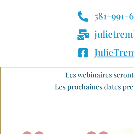
581-991-6
julietre
JulieTre
Les webinaires seront 
Les prochaines dates prév