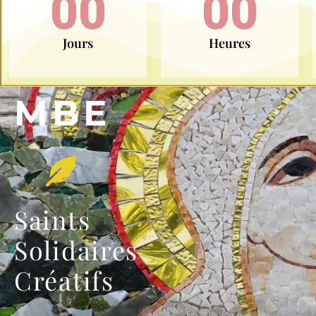
00
00
Jours
Heures
MBE
Saints
Solidaires
Créatifs