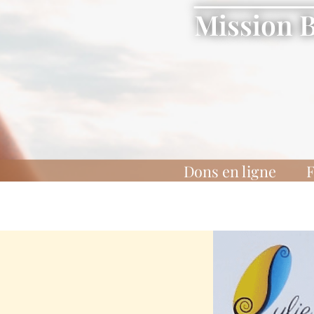
Mission 
Dons en ligne
F