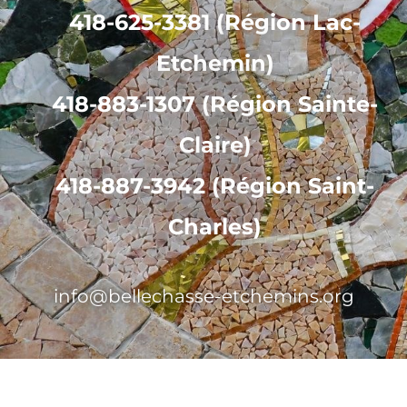
418-625-3381 (Région Lac-
Etchemin)
418-883-1307 (Région Sainte-
Claire)
418-887-3942 (Région Saint-
Charles)
info@bellechasse-etchemins.org