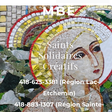
MBE
Saints
Solidaires
Créatifs
418-625-3381 (Région Lac-
Etchemin)
418-883-1307 (Région Sainte-