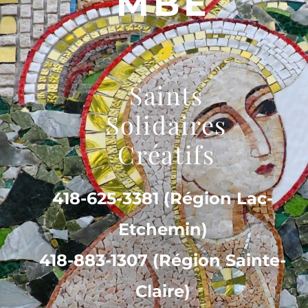
MBE
Saints
Solidaires
Créatifs
418-625-3381 (Région Lac-
Etchemin)
418-883-1307 (Région Sainte-
Claire)