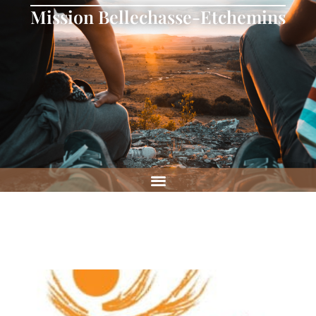
Mission Bellechasse-Etchemins